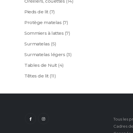
Oreillers, couettes
(14)
Pieds de lit
(7)
Protège matelas
(7)
Sommiers à lattes
(7)
Surmatelas
(5)
Surmatelas légers
(3)
Tables de Nuit
(4)
Têtes de lit
(11)
Tous les p
Cadres de 