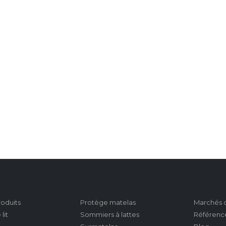
roduits
Protège matelas
Marchés c
lit
Sommiers à lattes
Référenc