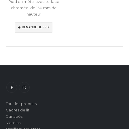
Pied en métal avec surface
chromée, de 130 mm de
hauteur
DEMANDE DE PRIX
Tous les produits
Cadres de lit
Canapés
Matelas
Oreillers, couettes