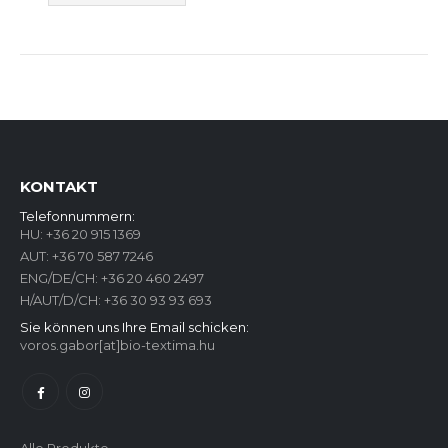
KONTAKT
Telefonnummern:
HU:
+36 20 915 1369
AUT:
+36 70 587 7246
ENG/DE/CH:
+36 20 460 2497
H/AUT/D/CH:
+36 30 93 93 693
Sie können uns Ihre Email schicken:
voros.gabor[at]bio-textima.hu