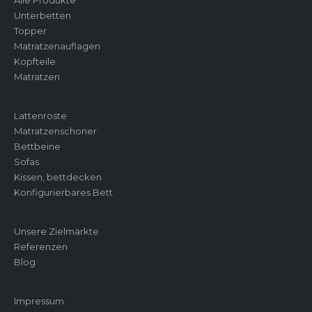
Alle Produkte
Unterbetten
Topper
Matratzenauflagen
Kopfteile
Matratzen
Lattenroste
Matratzenschoner
Bettbeine
Sofas
Kissen, bettdecken
Konfigurierbares Bett
Unsere Zielmärkte
Referenzen
Blog
Impressum