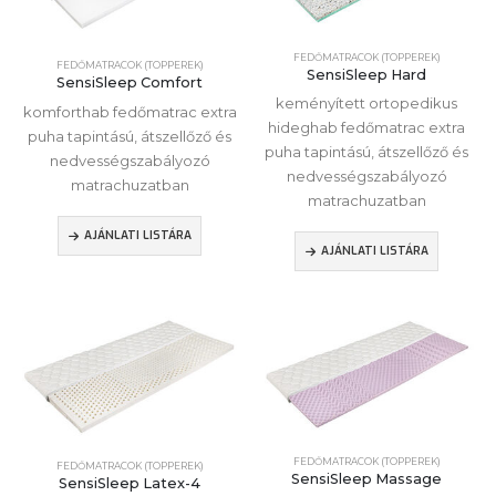
FEDŐMATRACOK (TOPPEREK)
FEDŐMATRACOK (TOPPEREK)
SensiSleep Hard
SensiSleep Comfort
keményített ortopedikus
komforthab fedőmatrac extra
hideghab fedőmatrac extra
puha tapintású, átszellőző és
puha tapintású, átszellőző és
nedvességszabályozó
nedvességszabályozó
matrachuzatban
matrachuzatban
AJÁNLATI LISTÁRA
AJÁNLATI LISTÁRA
FEDŐMATRACOK (TOPPEREK)
FEDŐMATRACOK (TOPPEREK)
SensiSleep Massage
SensiSleep Latex-4