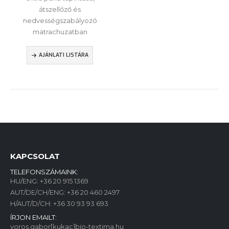
átszellőző és
nedvességszabályozó
matrachuzatban
AJÁNLATI LISTÁRA
KAPCSOLAT
TELEFONSZÁMAINK:
HU/ENG:
+36 20 915 1369
AUT/DE/CH/ENG:
+36 20 460 2497
H/AUT/D/CH:
+36 30 93 93 693
ÍRJON EMAILT:
voros.gabor[kukac]bio-textima.hu