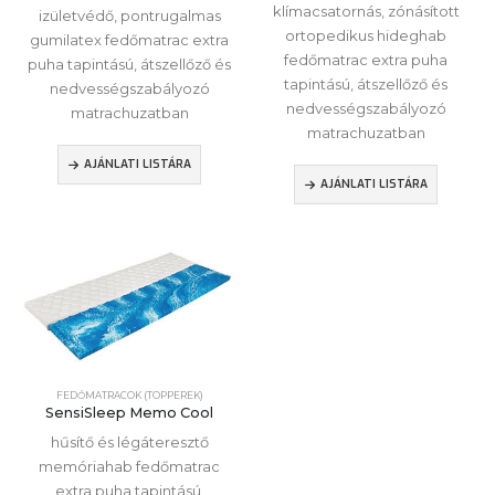
klímacsatornás, zónásított
izületvédő, pontrugalmas
ortopedikus hideghab
gumilatex fedőmatrac extra
fedőmatrac extra puha
puha tapintású, átszellőző és
tapintású, átszellőző és
nedvességszabályozó
nedvességszabályozó
matrachuzatban
matrachuzatban
AJÁNLATI LISTÁRA
AJÁNLATI LISTÁRA
FEDŐMATRACOK (TOPPEREK)
SensiSleep Memo Cool
hűsítő és légáteresztő
memóriahab fedőmatrac
extra puha tapintású,