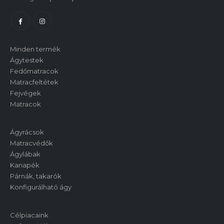
Minden termék
Ágytestek
Fedőmatracok
Matracfeltétek
Fejvégek
Matracok
Ágyrácsok
Matracvédők
Ágylábak
Kanapék
Párnák, takarók
Konfigurálható ágy
Célpiacaink