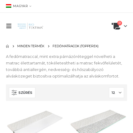
MAGYAR
0
MINDEN TERMÉK
FEDŐMATRACOK (TOPPEREK)
A fedőmatraccal, mint extra párnázóréteggel növelheti a
matrac élettartamát, tökéletesítheti a matrac fekvőfelületét,
továbbá antiallergén, nedvesség- és hőszabályozó
alvásközeget biztosítva optimalizálhatja az alváskomfortot.
SZŰRÉS